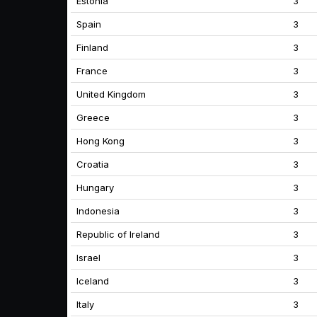
Estonia
3
Spain
3
Finland
3
France
3
United Kingdom
3
Greece
3
Hong Kong
3
Croatia
3
Hungary
3
Indonesia
3
Republic of Ireland
3
Israel
3
Iceland
3
Italy
3