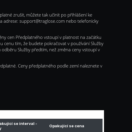
latné zrušit, můžete tak učinit po přihlášení ke
na adrese:
support@traglose.com
nebo telefonicky
ny cen Předplatného vstoupí v platnost na začátku
u cenu tím, že budete pokračovat v používání Služby
 odběru Služby předtím, než změna ceny vstoupí v
ředplatné. Ceny předplatného podle zemí naleznete v
kující se interval -
Opakující se cena
y