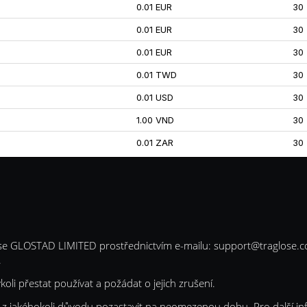
0.01 EUR
30
0.01 EUR
30
0.01 EUR
30
0.01 TWD
30
0.01 USD
30
1.00 VND
30
0.01 ZAR
30
se GLOSTAD LIMITED prostřednictvím e-mailu:
support@traglose.
.
oli přestat používat a požádat o jejich zrušení.
né z jakéhokoli důvodu pozastavit na neomezenou dobu. Pro další i