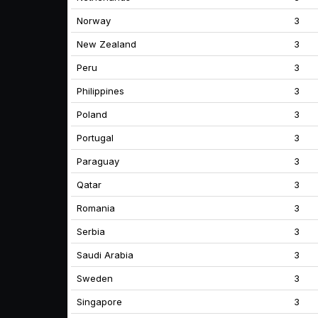
Norway
3
New Zealand
3
Peru
3
Philippines
3
Poland
3
Portugal
3
Paraguay
3
Qatar
3
Romania
3
Serbia
3
Saudi Arabia
3
Sweden
3
Singapore
3