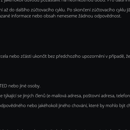
vní až do dalšího zúčtovacího cyklu. Po skončení zúčtovacího cyklu
 smazané informace nebo obsah neneseme žádnou odpovědnost.
la nebo zčásti ukončit bez předchozího upozornění v případě, že
TED nebo jiné osoby.
týkající se jiných členů (e-mailová adresa, poštovní adresa, telefonní
dpovědného nebo jakéhokoli jiného chování, které by mohlo být c