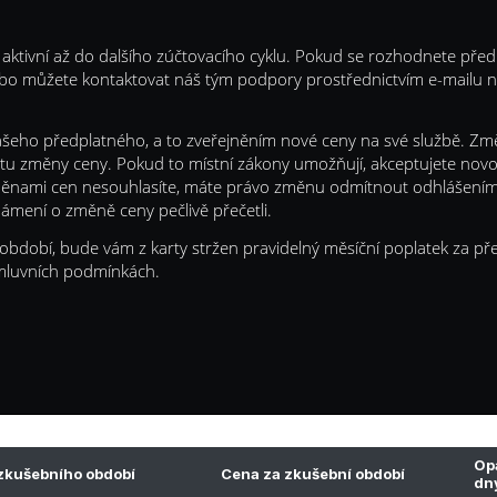
 aktivní až do dalšího zúčtovacího cyklu. Pokud se rozhodnete předp
" nebo můžete kontaktovat náš tým podpory prostřednictvím e-mailu 
eho předplatného, a to zveřejněním nové ceny na své službě. Změ
atu změny ceny. Pokud to místní zákony umožňují, akceptujete novo
změnami cen nesouhlasíte, máte právo změnu odmítnout odhlášením
známení o změně ceny pečlivě přečetli.
 období, bude vám z karty stržen pravidelný měsíční poplatek za p
smluvních podmínkách.
Opa
zkušebního období
Cena za zkušební období
dn