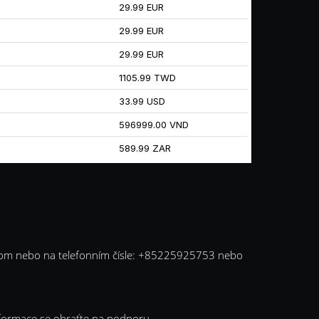
29.99 EUR
29.99 EUR
29.99 EUR
1105.99 TWD
33.99 USD
596999.00 VND
589.99 ZAR
com
nebo na telefonním čísle: +85225925753 nebo
nformace se obraťte na podporu.