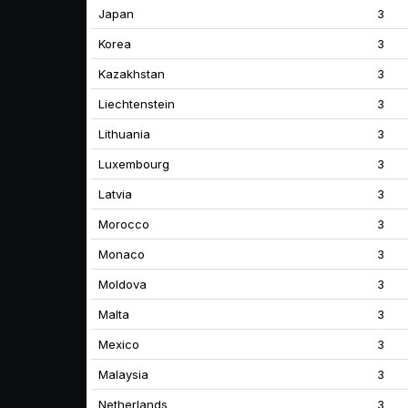
Japan
3
Korea
3
Kazakhstan
3
Liechtenstein
3
Lithuania
3
Luxembourg
3
Latvia
3
Morocco
3
Monaco
3
Moldova
3
Malta
3
Mexico
3
Malaysia
3
Netherlands
3