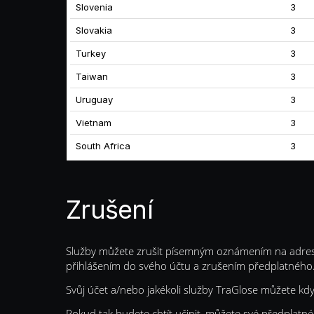
Slovenia
3
Slovakia
3
Turkey
3
Taiwan
3
Uruguay
3
Vietnam
3
South Africa
3
Zrušení
Služby můžete zrušit písemným oznámením na adre
přihlášením do svého účtu a zrušením předplatného
Svůj účet a/nebo jakékoli služby TraGlose můžete kdyk
Pokud tak budete chtít učinit, můžete své předplat