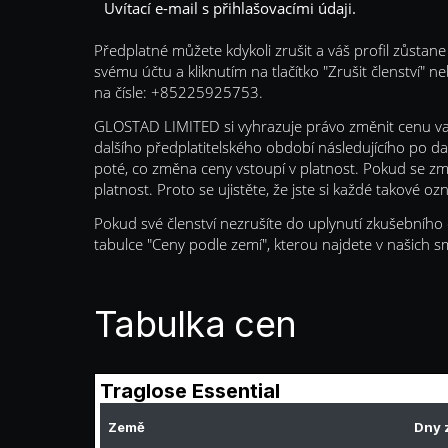
Uvítací e-mail s přihlašovacími údaji.
Předplatné můžete kdykoli zrušit a váš profil zůstane
svému účtu a kliknutím na tlačítko "Zrušit členství
na čísle: +85225925753.
GLOSTAD LIMITED si vyhrazuje právo změnit cenu vaš
dalšího předplatitelského období následujícího po d
poté, co změna ceny vstoupí v platnost. Pokud se 
platnost. Proto se ujistěte, že jste si každé takové o
Pokud své členství nezrušíte do uplynutí zkušebního
tabulce "Ceny podle zemí", kterou najdete v našich 
Tabulka cen
Traglose Essential
Země
Dny 