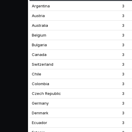
Argentina
3
Austria
3
Australia
3
Belgium
3
Bulgaria
3
Canada
3
Switzerland
3
Chile
3
Colombia
3
Czech Republic
3
Germany
3
Denmark
3
Ecuador
3