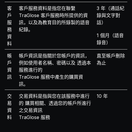
客
客戶服務資料是指您在聯繫
3 年（通話紀
戶
TraGlose 客戶服務時所提供的資
錄與文字對
服
訊，以及為教育目的所錄製的語音
話）
務
紀錄。
1 個月（語音
資
錄音）
料
帳
帳戶資訊是指關於您帳戶的資訊，
直至帳戶刪除
戶
例如使用者名稱、密碼以及 透過本
為止
資
服務進行的
訊
TraGlose 服務中產生的購買資
訊。
交
交易資料是指與您在該服務中進行
10 年
易
的 購買相關、透過您的帳戶所進行
資
之交易資訊
料
TraGlose 服務