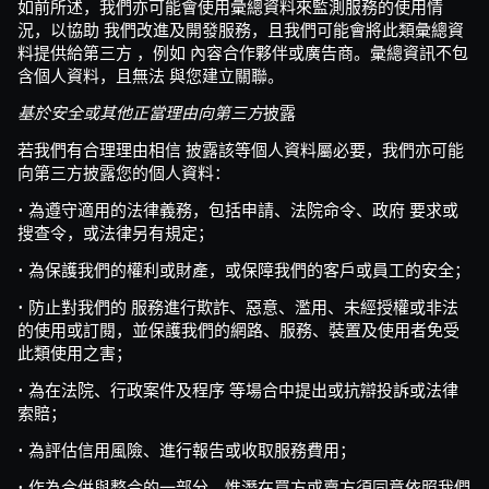
如前所述，我們亦可能會使用彙總資料來監測服務的使用情
況，以協助 我們改進及開發服務，且我們可能會將此類彙總資
料提供給第三方 ，例如 內容合作夥伴或廣告商。彙總資訊不包
含個人資料，且無法 與您建立關聯。
披露
基於安全或其他正當理由向第三方
若我們有合理理由相信 披露該等個人資料屬必要，我們亦可能
向第三方披露您的個人資料：
• 為遵守適用的法律義務，包括申請、法院命令、政府 要求或
搜查令，或法律另有規定；
• 為保護我們的權利或財產，或保障我們的客戶或員工的安全；
• 防止對我們的 服務進行欺詐、惡意、濫用、未經授權或非法
的使用或訂閱，並保護我們的網路、服務、裝置及使用者免受
此類使用之害；
• 為在法院、行政案件及程序 等場合中提出或抗辯投訴或法律
索賠；
• 為評估信用風險、進行報告或收取服務費用；
• 作為合併與整合的一部分，惟潛在買方或賣方須同意依照我們