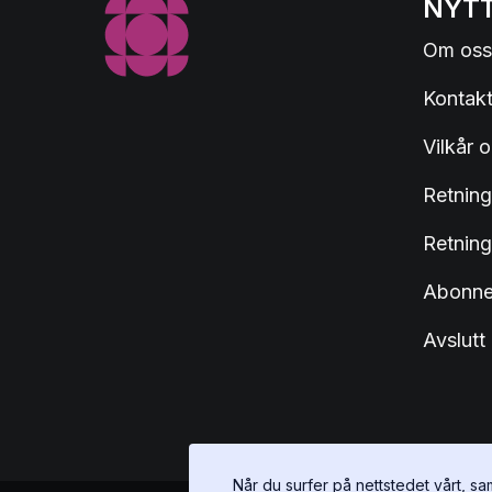
NYTT
Om oss
Kontakt
Vilkår 
Retning
Retning
Abonnem
Avslut
Når du surfer på nettstedet vårt, sa