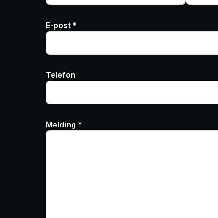
E-post *
Telefon
Melding *