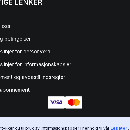
IGE LENKER
 oss
og betingelser
slinjer for personvern
slinjer for informasjonskapsler
ent og avbestillingsregler
t abonnement
mtykker du til bruk av informasjonskapsler i henhold til vår
Les Mer
.