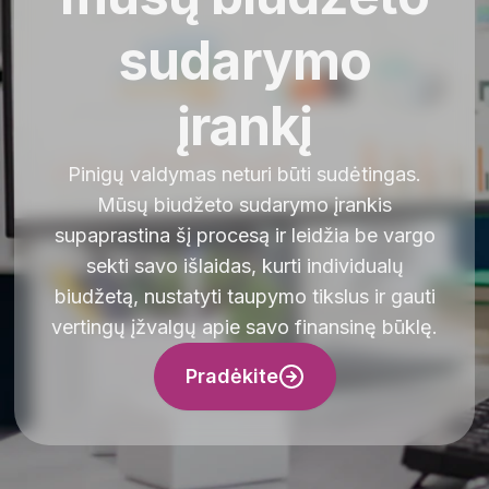
sudarymo
įrankį
Pinigų valdymas neturi būti sudėtingas.
Mūsų biudžeto sudarymo įrankis
supaprastina šį procesą ir leidžia be vargo
sekti savo išlaidas, kurti individualų
biudžetą, nustatyti taupymo tikslus ir gauti
vertingų įžvalgų apie savo finansinę būklę.
Pradėkite