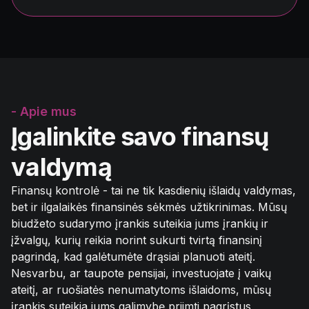
- Apie mus
Įgalinkite savo finansų
valdymą
Finansų kontrolė - tai ne tik kasdienių išlaidų valdymas,
bet ir ilgalaikės finansinės sėkmės užtikrinimas. Mūsų
biudžeto sudarymo įrankis suteikia jums įrankių ir
įžvalgų, kurių reikia norint sukurti tvirtą finansinį
pagrindą, kad galėtumėte drąsiai planuoti ateitį.
Nesvarbu, ar taupote pensijai, investuojate į vaikų
ateitį, ar ruošiatės nenumatytoms išlaidoms, mūsų
įrankis suteikia jums galimybę priimti pagrįstus