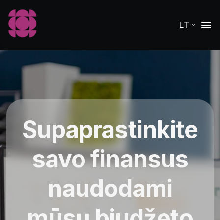
LT
Supaprastinkite
savo finansus
naudodami
mūsų biudžeto