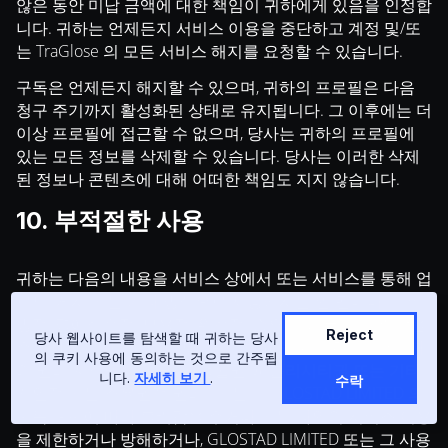
않은 동안 미납 금액에 대한 책임이 귀하에게 있음을 인정합
니다. 귀하는 언제든지 서비스 이용을 중단하고 계정 및/또
는 TraGlose 의 모든 서비스 해지를 요청할 수 있습니다.
구독은 언제든지 해지할 수 있으며, 귀하의 프로필은 다음
청구 주기까지 활성화된 상태로 유지됩니다. 그 이후에는 더
이상 프로필에 접근할 수 없으며, 당사는 귀하의 프로필에
있는 모든 정보를 삭제할 수 있습니다. 당사는 이러한 삭제
된 정보나 콘텐츠에 대해 어떠한 책임도 지지 않습니다.
10. 부적절한 사용
귀하는 다음의 내용을 서비스 상에서 또는 서비스를 통해 업
로드, 게시 또는 기타 방식으로 제공해서는 안 됩니다: (i) 비
방적, 명예훼손적, 모욕적, 위협적, 증오적, 괴롭힘, 불쾌감을
Reject
당사 웹사이트를 탐색할 때 귀하는 당사
주는 내용이나 그 밖의 방식으로 법률 을 위반하거나 제3자
의 쿠키 사용에 동의하는 것으로 간주됩
의 권리(저작권, 상표권, 사생활권, 퍼블리시티권 또는 기타
니다.
자세히 보기
.
수락
개인적 또는 소유권적 권리); 또는 (ii) GLOSTAD LIMITED 의
단독 판단에 따라 불쾌감을 주거나 또는 타인의 서비스 이용
을 제한하거나 방해하거나, GLOSTAD LIMITED 또는 그 사용