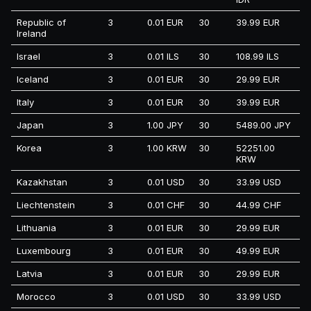
Republic of
3
0.01 EUR
30
39.99 EUR
Ireland
Israel
3
0.01 ILS
30
108.99 ILS
Iceland
3
0.01 EUR
30
29.99 EUR
Italy
3
0.01 EUR
30
39.99 EUR
Japan
3
1.00 JPY
30
5489.00 JPY
Korea
3
1.00 KRW
30
52251.00
KRW
Kazakhstan
3
0.01 USD
30
33.99 USD
Liechtenstein
3
0.01 CHF
30
44.99 CHF
Lithuania
3
0.01 EUR
30
29.99 EUR
Luxembourg
3
0.01 EUR
30
49.99 EUR
Latvia
3
0.01 EUR
30
29.99 EUR
Morocco
3
0.01 USD
30
33.99 USD