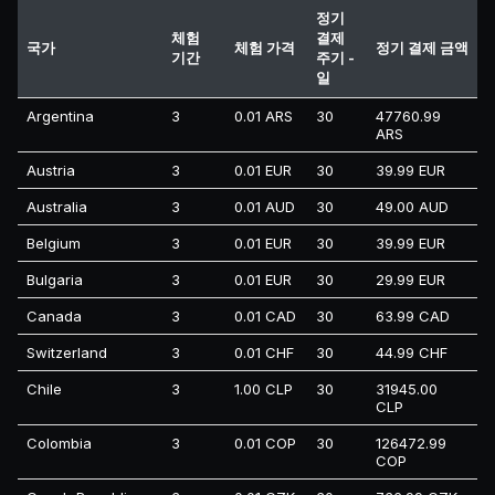
정기
체험
결제
국가
체험 가격
정기 결제 금액
기간
주기 -
일
Argentina
3
0.01 ARS
30
47760.99
ARS
Austria
3
0.01 EUR
30
39.99 EUR
Australia
3
0.01 AUD
30
49.00 AUD
Belgium
3
0.01 EUR
30
39.99 EUR
Bulgaria
3
0.01 EUR
30
29.99 EUR
Canada
3
0.01 CAD
30
63.99 CAD
Switzerland
3
0.01 CHF
30
44.99 CHF
Chile
3
1.00 CLP
30
31945.00
CLP
Colombia
3
0.01 COP
30
126472.99
COP