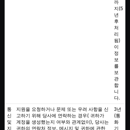
까
지(5
년
후
처
리
됨)
이
정
보
를
보
관
합
니
다.
통
지원을 요청하거나 문제 또는 우려 사항을 신
3년
신
고하기 위해 당사에 연락하는 경우( 귀하가
(통
및
계정을 생성했는지 여부와 관계없이), 당사는
화
지
귀하의 연락처 정보, 메시지 및 귀하에 관한
기