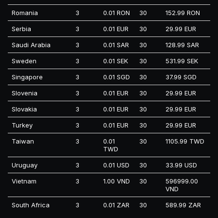
Romania
3
0.01 RON
30
152.99 RON
Serbia
3
0.01 EUR
30
29.99 EUR
Saudi Arabia
3
0.01 SAR
30
128.99 SAR
Sweden
3
0.01 SEK
30
531.99 SEK
Singapore
3
0.01 SGD
30
37.99 SGD
Slovenia
3
0.01 EUR
30
29.99 EUR
Slovakia
3
0.01 EUR
30
29.99 EUR
Turkey
3
0.01 EUR
30
29.99 EUR
Taiwan
3
0.01
30
1105.99 TWD
TWD
Uruguay
3
0.01 USD
30
33.99 USD
Vietnam
3
1.00 VND
30
596999.00
VND
South Africa
3
0.01 ZAR
30
589.99 ZAR