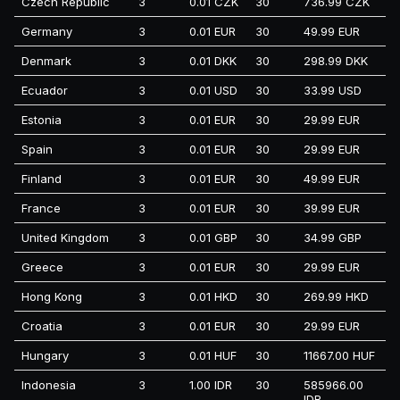
Czech Republic
3
0.01 CZK
30
736.99 CZK
Germany
3
0.01 EUR
30
49.99 EUR
Denmark
3
0.01 DKK
30
298.99 DKK
Ecuador
3
0.01 USD
30
33.99 USD
Estonia
3
0.01 EUR
30
29.99 EUR
Spain
3
0.01 EUR
30
29.99 EUR
Finland
3
0.01 EUR
30
49.99 EUR
France
3
0.01 EUR
30
39.99 EUR
United Kingdom
3
0.01 GBP
30
34.99 GBP
Greece
3
0.01 EUR
30
29.99 EUR
Hong Kong
3
0.01 HKD
30
269.99 HKD
Croatia
3
0.01 EUR
30
29.99 EUR
Hungary
3
0.01 HUF
30
11667.00 HUF
Indonesia
3
1.00 IDR
30
585966.00
IDR