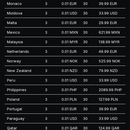
Monaco
3
0.01 EUR
30
39.99 EUR
Moldova
3
0.01 USD
30
33.99 USD
Malta
3
0.01 EUR
30
29.99 EUR
Mexico
3
0.01 MXN
30
621.99 MXN
Malaysia
3
0.01 MYR
30
138.99 MYR
Netherlands
3
0.01 EUR
30
49.99 EUR
Norway
3
0.01 NOK
30
525.99 NOK
New Zealand
3
0.01 NZD
30
79.99 NZD
Peru
3
0.01 USD
30
33.99 USD
Philippines
3
0.01 PHP
30
2089.99 PHP
Poland
3
0.01 PLN
30
127.99 PLN
Portugal
3
0.01 EUR
30
39.99 EUR
Paraguay
3
0.01 USD
30
33.99 USD
Qatar
3
0.01 QAR
30
124.99 QAR