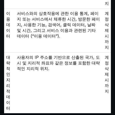
지
이
서비스와의 상호작용에 관한 이용 통계, 페이
계
용
지 또는 서비스에서 체류한 시간, 방문한 페이
정
데
지, 사용한 기능, 검색어, 클릭 데이터, 날짜
삭
이
및 시간, 그리고 서비스 이용과 관련된 기타
제
터
데이터 (“이용 데이터”).
시
까
지
대
사용자의 IP 주소를 기반으로 산출된 국가, 도
계
략
시 및 지리적 좌표와 같은 정보를 포함한 대략
정
적
적인 지리적 위치.
삭
인
제
지
시
리
까
적
지
데
이
터