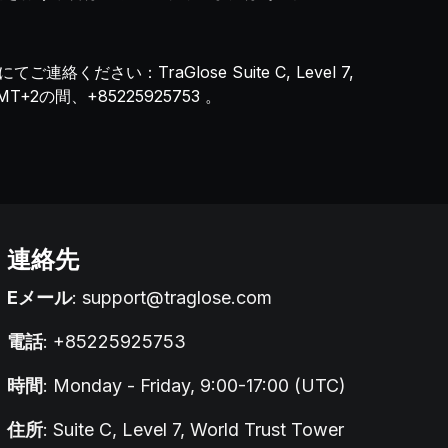
連絡ください：TraGlose Suite C, Level 7,
0 GMT+2の間、+85225925753 。
連絡先
Eメール
:
support@traglose.com
電話
: +85225925753
時間
: Monday - Friday, 9:00-17:00 (UTC)
住所
: Suite C, Level 7, World Trust Tower