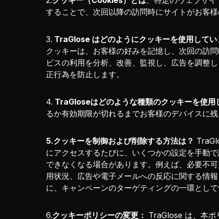
2.
クッキー（Cookies）とは
、特定のウェブサイ
することで、次回以降の訪問時にサイトがお客様
3.
TraGlose はどのようにクッキーを使用して
クッキーは、お客様の好みを記憶し、次回の訪問時
ビスの利用を分析、改善、監視し、広告を調整し
正行為を防止します。
4.
TraGloseはどのような種類のクッキーを使
るか有効期限が切れるまでお客様のデバイスに残
5.クッキーを制御および削除する方法は？
Tra
にアクセスするたびに、いくつかの設定を手動で調
できなくなる場合があります。例えば、必要不可
用状況、広告や電子メールへの反応に関する情報を
に、キャンペーンのターゲティングの一環として
6.
クッキーポリシーの変更：
TraGlose は