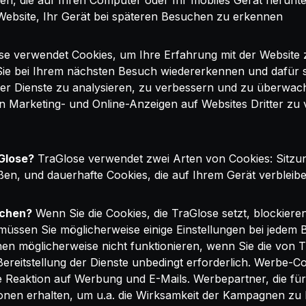
eien, die auf Ihren Computer oder Ihr mobiles Gerät herun
Website, Ihr Gerät bei späteren Besuchen zu erkennen
e verwendet Cookies, um Ihre Erfahrung mit der Website 
 Sie bei Ihrem nächsten Besuch wiedererkennen und dafür s
er Dienste zu analysieren, zu verbessern und zu überwac
en Marketing- und Online-Anzeigen auf Websites Dritter z
Glose?
TraGlose verwendet zwei Arten von Cookies: Sitzun
n, und dauerhafte Cookies, die auf Ihrem Gerät verbleiben,
schen?
Wenn Sie die Cookies, die TraGlose setzt, blockiere
müssen Sie möglicherweise einige Einstellungen bei jedem 
nen möglicherweise nicht funktionieren, wenn Sie die von 
e Bereitstellung der Dienste unbedingt erforderlich. Werbe
 Reaktion auf Werbung und E-Mails. Werbepartner, die fü
en erhalten, um u.a. die Wirksamkeit der Kampagnen zu b